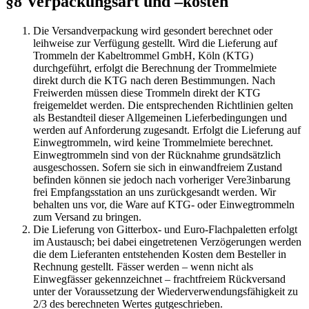
§8 Verpackungsart und –kosten
Die Versandverpackung wird gesondert berechnet oder
leihweise zur Verfügung gestellt. Wird die Lieferung auf
Trommeln der Kabeltrommel GmbH, Köln (KTG)
durchgeführt, erfolgt die Berechnung der Trommelmiete
direkt durch die KTG nach deren Bestimmungen. Nach
Freiwerden müssen diese Trommeln direkt der KTG
freigemeldet werden. Die entsprechenden Richtlinien gelten
als Bestandteil dieser Allgemeinen Lieferbedingungen und
werden auf Anforderung zugesandt. Erfolgt die Lieferung auf
Einwegtrommeln, wird keine Trommelmiete berechnet.
Einwegtrommeln sind von der Rücknahme grundsätzlich
ausgeschossen. Sofern sie sich in einwandfreiem Zustand
befinden können sie jedoch nach vorheriger Vere3inbarung
frei Empfangsstation an uns zurückgesandt werden. Wir
behalten uns vor, die Ware auf KTG- oder Einwegtrommeln
zum Versand zu bringen.
Die Lieferung von Gitterbox- und Euro-Flachpaletten erfolgt
im Austausch; bei dabei eingetretenen Verzögerungen werden
die dem Lieferanten entstehenden Kosten dem Besteller in
Rechnung gestellt. Fässer werden – wenn nicht als
Einwegfässer gekennzeichnet – frachtfreiem Rückversand
unter der Voraussetzung der Wiederverwendungsfähigkeit zu
2/3 des berechneten Wertes gutgeschrieben.