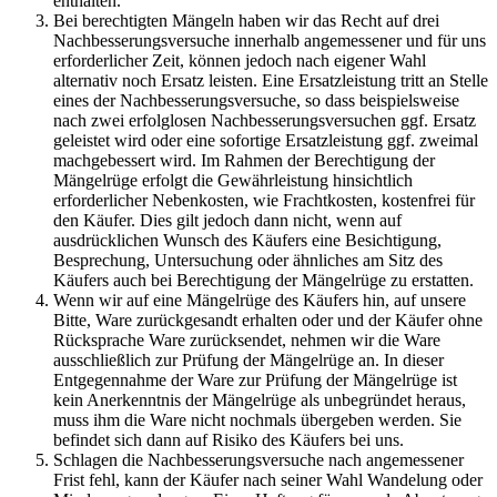
enthalten.
Bei berechtigten Mängeln haben wir das Recht auf drei
Nachbesserungsversuche innerhalb angemessener und für uns
erforderlicher Zeit, können jedoch nach eigener Wahl
alternativ noch Ersatz leisten. Eine Ersatzleistung tritt an Stelle
eines der Nachbesserungsversuche, so dass beispielsweise
nach zwei erfolglosen Nachbesserungsversuchen ggf. Ersatz
geleistet wird oder eine sofortige Ersatzleistung ggf. zweimal
machgebessert wird. Im Rahmen der Berechtigung der
Mängelrüge erfolgt die Gewährleistung hinsichtlich
erforderlicher Nebenkosten, wie Frachtkosten, kostenfrei für
den Käufer. Dies gilt jedoch dann nicht, wenn auf
ausdrücklichen Wunsch des Käufers eine Besichtigung,
Besprechung, Untersuchung oder ähnliches am Sitz des
Käufers auch bei Berechtigung der Mängelrüge zu erstatten.
Wenn wir auf eine Mängelrüge des Käufers hin, auf unsere
Bitte, Ware zurückgesandt erhalten oder und der Käufer ohne
Rücksprache Ware zurücksendet, nehmen wir die Ware
ausschließlich zur Prüfung der Mängelrüge an. In dieser
Entgegennahme der Ware zur Prüfung der Mängelrüge ist
kein Anerkenntnis der Mängelrüge als unbegründet heraus,
muss ihm die Ware nicht nochmals übergeben werden. Sie
befindet sich dann auf Risiko des Käufers bei uns.
Schlagen die Nachbesserungsversuche nach angemessener
Frist fehl, kann der Käufer nach seiner Wahl Wandelung oder