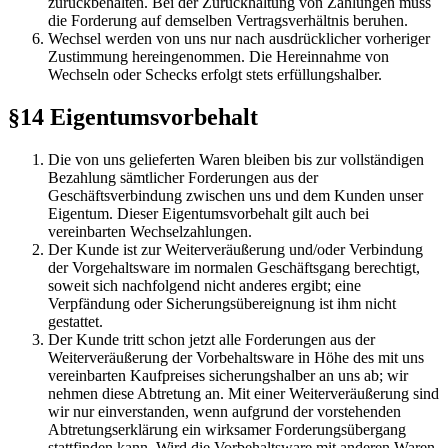
zurückbehalten. Bei der Zurückhaltung von Zahlungen muss
die Forderung auf demselben Vertragsverhältnis beruhen.
Wechsel werden von uns nur nach ausdrücklicher vorheriger
Zustimmung hereingenommen. Die Hereinnahme von
Wechseln oder Schecks erfolgt stets erfüllungshalber.
§14 Eigentumsvorbehalt
Die von uns gelieferten Waren bleiben bis zur vollständigen
Bezahlung sämtlicher Forderungen aus der
Geschäftsverbindung zwischen uns und dem Kunden unser
Eigentum. Dieser Eigentumsvorbehalt gilt auch bei
vereinbarten Wechselzahlungen.
Der Kunde ist zur Weiterveräußerung und/oder Verbindung
der Vorgehaltsware im normalen Geschäftsgang berechtigt,
soweit sich nachfolgend nicht anderes ergibt; eine
Verpfändung oder Sicherungsübereignung ist ihm nicht
gestattet.
Der Kunde tritt schon jetzt alle Forderungen aus der
Weiterveräußerung der Vorbehaltsware in Höhe des mit uns
vereinbarten Kaufpreises sicherungshalber an uns ab; wir
nehmen diese Abtretung an. Mit einer Weiterveräußerung sind
wir nur einverstanden, wenn aufgrund der vorstehenden
Abtretungserklärung ein wirksamer Forderungsübergang
stattfinden kann. Wird die Vorbehaltsware mit anderen Waren,