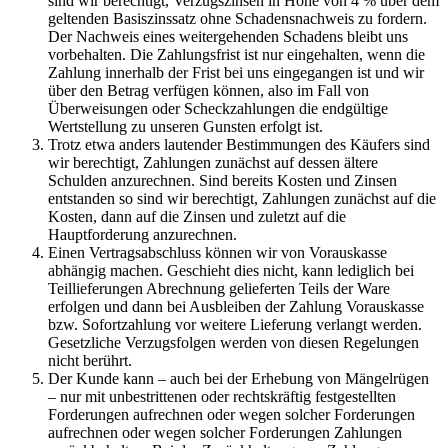
sind wir berechtigt, Verzugszinsen in Höhe von 4 % über dem
geltenden Basiszinssatz ohne Schadensnachweis zu fordern.
Der Nachweis eines weitergehenden Schadens bleibt uns
vorbehalten. Die Zahlungsfrist ist nur eingehalten, wenn die
Zahlung innerhalb der Frist bei uns eingegangen ist und wir
über den Betrag verfügen können, also im Fall von
Überweisungen oder Scheckzahlungen die endgültige
Wertstellung zu unseren Gunsten erfolgt ist.
Trotz etwa anders lautender Bestimmungen des Käufers sind
wir berechtigt, Zahlungen zunächst auf dessen ältere
Schulden anzurechnen. Sind bereits Kosten und Zinsen
entstanden so sind wir berechtigt, Zahlungen zunächst auf die
Kosten, dann auf die Zinsen und zuletzt auf die
Hauptforderung anzurechnen.
Einen Vertragsabschluss können wir von Vorauskasse
abhängig machen. Geschieht dies nicht, kann lediglich bei
Teillieferungen Abrechnung gelieferten Teils der Ware
erfolgen und dann bei Ausbleiben der Zahlung Vorauskasse
bzw. Sofortzahlung vor weitere Lieferung verlangt werden.
Gesetzliche Verzugsfolgen werden von diesen Regelungen
nicht berührt.
Der Kunde kann – auch bei der Erhebung von Mängelrügen
– nur mit unbestrittenen oder rechtskräftig festgestellten
Forderungen aufrechnen oder wegen solcher Forderungen
aufrechnen oder wegen solcher Forderungen Zahlungen